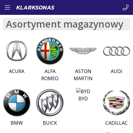
Przejdź
KLARKSONAS
do
Asortyment magazynowy
treści
ACURA
ALFA
ASTON
AUDI
ROMEO
MARTIN
BYD
BMW
BUICK
CADILLAC