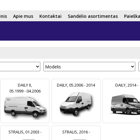
Pereiti
į
inis
Apie mus
Kontaktai
Sandėlio asortimentas
Paiešk
pagrindinį
turinį
DAILY II,
DAILY, 05.2006 - 2014
DAILY, 2014 -
05.1999 - 04.2006
STRALIS, 01.2003 -
STRALIS, 2016 -