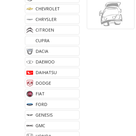
e
CHEVROLET
n
CHRYSLER
i
CITROEN
u
CUPRA
DACIA
DAEWOO
DAIHATSU
DODGE
FIAT
FORD
GENESIS
GMC