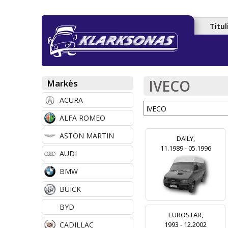
Titul
P
a
g
IVECO
Markės
r
ACURA
i
ALFA ROMEO
n
ASTON MARTIN
d
DAILY,
11.1989 - 05.1996
AUDI
i
BMW
n
i
BUICK
s
BYD
EUROSTAR,
m
CADILLAC
1993 - 12.2002