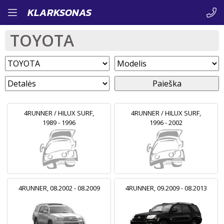
Pereiti
KLARKSONAS
į
TOYOTA
pagrindinį
turinį
Paieška
4RUNNER / HILUX SURF,
4RUNNER / HILUX SURF,
1989 - 1996
1996 - 2002
4RUNNER, 08.2002 - 08.2009
4RUNNER, 09.2009 - 08.2013