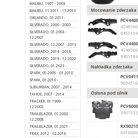
MALIBU, 1997 - 2003
Mocowanie zderzaka
MALIBU, 11.2011 - 11.2013
ORLANDO, 01.2011 -
PCV4400
SILVERADO, 2000 - 2003
4248566
SILVERADO, 01.2003 -
9455194
12.2007
PCV440
SILVERADO, 12.2007 - 2013
4248566
SILVERADO, 2014 - 2018
9455194
SILVERADO, 2019 - 12.2022
SILVERADO, 01.2023 -
Nakładka zderzaka
SPARK, 05.2005 - 01.2010
PCV041
SPARK, 01.2010 -
9694516
SUBURBAN, 2007 - 2014
Osłona pod silnik
TAHOE, 2007 - 2014
TRACKER, 01.1999 -
PCV600
12.2003
5901532
TRAILBLAZER, 01.2002 -
12.2008
RX9021
TRAILBLAZER, 01.2021 -
0410000
TRAX, 2012 - 12.2016