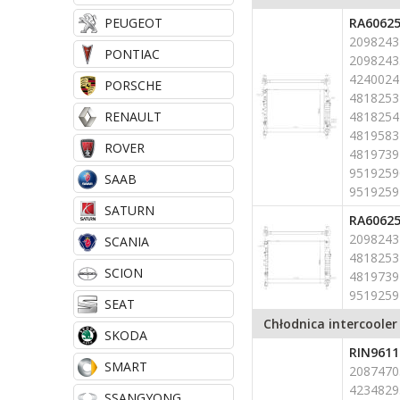
PEUGEOT
RA6062
2098243
PONTIAC
2098243
4240024
PORSCHE
4818253
RENAULT
4818254
4819583
ROVER
4819739
9519259
SAAB
9519259
SATURN
RA6062
2098243
SCANIA
4818253
SCION
4819739
9519259
SEAT
Chłodnica intercooler
SKODA
RIN9611
SMART
2087470
4234829
SSANGYONG