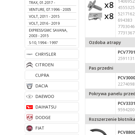
1406952
TRAX, 01.2017 -
4555325
VENTURE, 07.1996 - 2005
5217162
VOLT, 2011 - 2015
694383
VOLT, 2016 - 2019
7703046
EXPRESS/GMC SAVANA,
7731367
2003 - 2015
Ozdoba atrapy
S-10, 1994 - 1997
PCV7701
CHRYSLER
259113
CITROEN
Pas przedni
CUPRA
PCV300
2274098
DACIA
Pokrywa panelu prze
DAEWOO
PCV333
DAIHATSU
9594200
DODGE
Rozszerzenie błotnik
FIAT
PCV8800