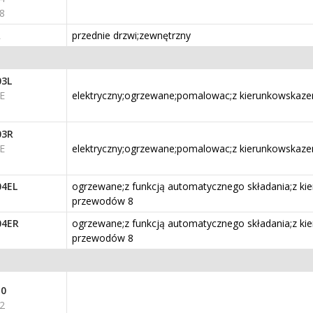
8
R
przednie drzwi;zewnętrzny
03L
E
elektryczny;ogrzewane;pomalowac;z kierunkowskaze
03R
E
elektryczny;ogrzewane;pomalowac;z kierunkowskaze
04EL
ogrzewane;z funkcją automatycznego składania;z ki
przewodów 8
04ER
ogrzewane;z funkcją automatycznego składania;z ki
przewodów 8
10
2