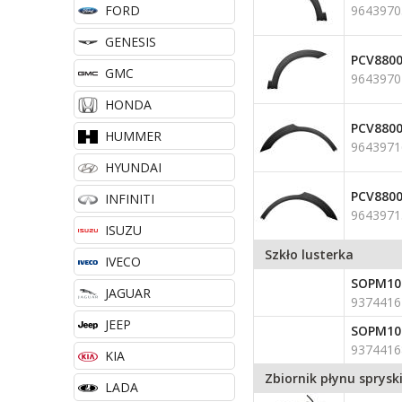
FORD
9643970
GENESIS
PCV880
GMC
9643970
HONDA
PCV880
HUMMER
9643971
HYUNDAI
PCV880
INFINITI
9643971
ISUZU
Szkło lusterka
IVECO
SOPM10
JAGUAR
9374416
JEEP
SOPM10
9374416
KIA
Zbiornik płynu sprys
LADA