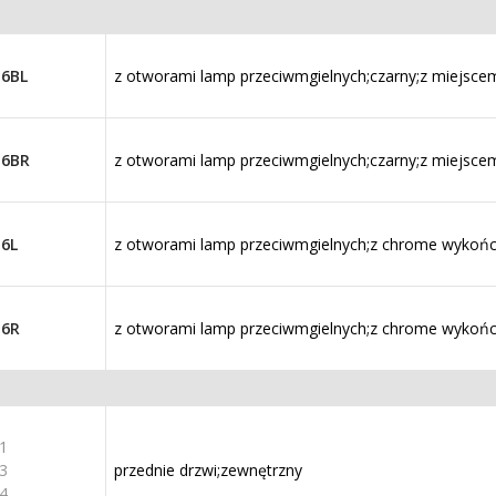
16BL
z otworami lamp przeciwmgielnych;czarny;z miejsce
16BR
z otworami lamp przeciwmgielnych;czarny;z miejsce
6L
z otworami lamp przeciwmgielnych;z chrome wykoń
16R
z otworami lamp przeciwmgielnych;z chrome wykoń
1
3
przednie drzwi;zewnętrzny
4