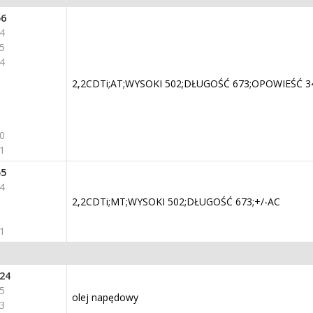
56
4
5
4
2,2CDTi;AT;WYSOKI 502;DŁUGOŚĆ 673;OPOWIEŚĆ 34
0
1
55
4
2,2CDTi;MT;WYSOKI 502;DŁUGOŚĆ 673;+/-AC
1
24
5
olej napędowy
3