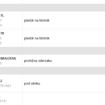
7L
7
plastik na blotnik
4
07R
5
plastik na blotnik
5
18BA(OEM)
przód;na zderzaku
5
02
pod silniku
791983
5
01R