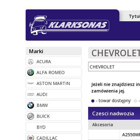
Tytu
M
e
n
CHEVROLET 
Marki
u
ACURA
g
ALFA ROMEO
ł
ASTON MARTIN
ó
Jeżeli nie znajdziesz 
zamówienia jej.
AUDI
w
- towar dostępny
-
BMW
n
Czesci nadwozia
e
BUICK
Akcesoria
BYD
A2550W
CADILLAC