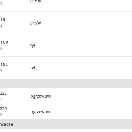
przód
3
01R
przód
4
01GR
tył
6
01GL
tył
5
22L
ogrzewane
7
22R
ogrzewane
8
kiwacza