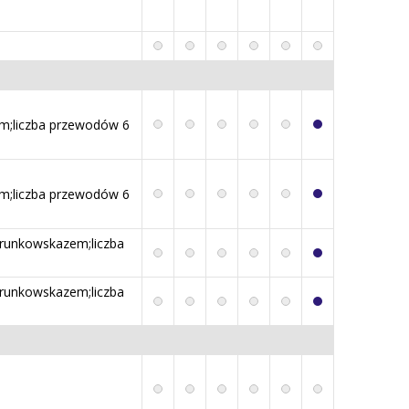
m;liczba przewodów 6
m;liczba przewodów 6
erunkowskazem;liczba
erunkowskazem;liczba