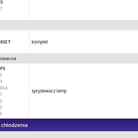
05
7
36SET
komplet
skiwacza
5PS
0
4
08AA
spryskiwacz lamp
1
2
3
6
chlodzenia