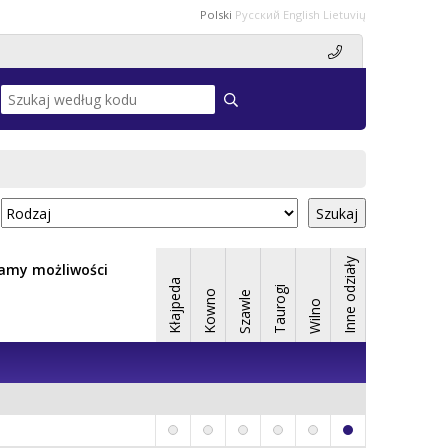
Polski
Русский
English
Lietuvių
Szukaj
Inne odziały
 mamy możliwości
Kłajpeda
Taurogi
Kowno
Szawle
Wilno