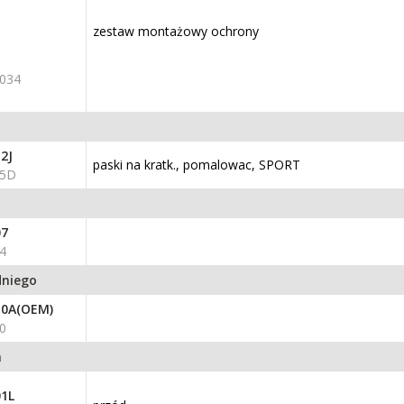
zestaw montażowy ochrony
034
2J
paski na kratk., pomalowac, SPORT
15D
07
4
dniego
10A(OEM)
0
a
1L