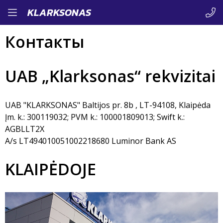
Перейти
KLARKSONAS
к
Контакты
основному
содержанию
UAB „Klarksonas“ rekvizitai
UAB "KLARKSONAS" Baltijos pr. 8b , LT-94108, Klaipėda
Įm. k.: 300119032; PVM k.: 100001809013; Swift k.:
AGBLLT2X
A/s LT494010051002218680 Luminor Bank AS
KLAIPĖDOJE