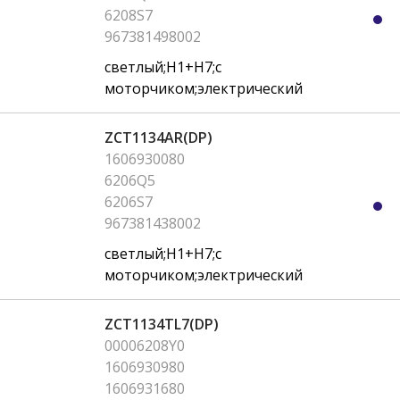
6208S7
967381498002
светлый;H1+H7;с
моторчиком;электрический
ZCT1134AR(DP)
1606930080
6206Q5
6206S7
967381438002
светлый;H1+H7;с
моторчиком;электрический
ZCT1134TL7(DP)
00006208Y0
1606930980
1606931680