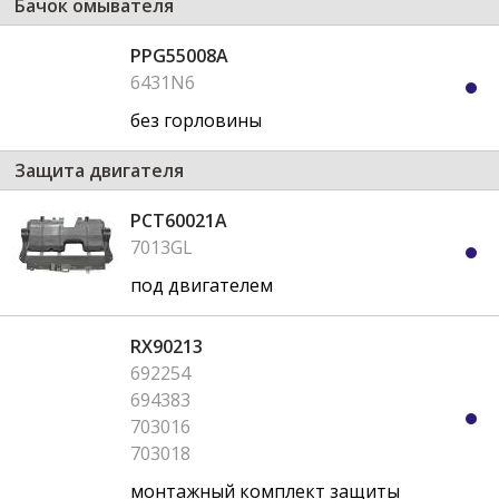
Бачок омывателя
PPG55008A
6431N6
без горловины
Защита двигателя
PCT60021A
7013GL
под двигателем
RX90213
692254
694383
703016
703018
монтажный комплект защиты