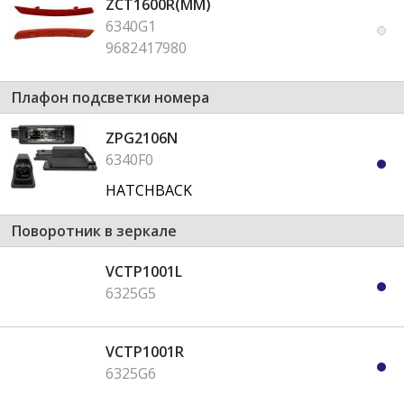
ZCT1600R(MM)
6340G1
9682417980
Плафон подсветки номера
ZPG2106N
6340F0
HATCHBACK
Поворотник в зеркале
VCTP1001L
6325G5
VCTP1001R
6325G6