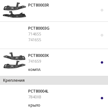
PCT80003R
PCT80003G
7146S5
7416S5
PCT80003K
7416S9
компл.
Крепления
PCT80004L
7840X8
крыло