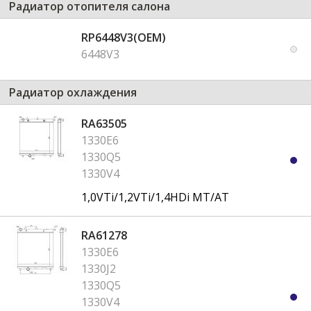
Радиатор отопителя салона
RP6448V3(OEM)
6448V3
Радиатор охлаждения
RA63505
1330E6
1330Q5
1330V4
1,0VTi/1,2VTi/1,4HDi MT/AT
RA61278
1330E6
1330J2
1330Q5
1330V4