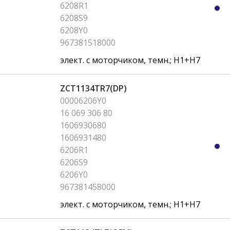
6208R1
6208S9
6208Y0
967381518000
элект. с моторчиком, темн.; H1+H7
ZCT1134TR7(DP)
00006206Y0
16 069 306 80
1606930680
1606931480
6206R1
6206S9
6206Y0
967381458000
элект. с моторчиком, темн.; H1+H7