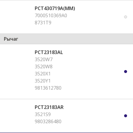
PCT430719A(MM)
7000510369A0
8731T9
Рычаг
PCT23183AL
3520W7
3520W8
3520X1
3520Y1
9813612780
PCT23183AR
3521S9
9803286480