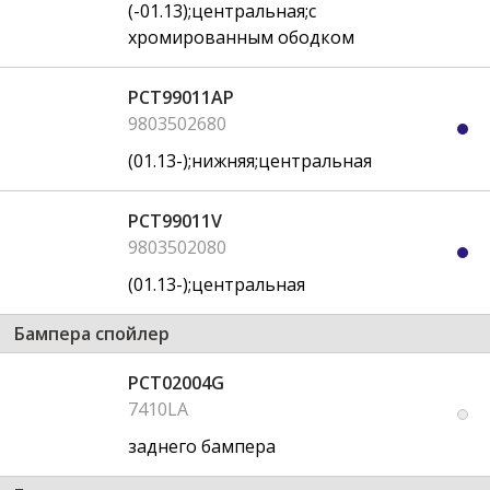
(-01.13);центральная;с
хромированным ободком
PCT99011AP
9803502680
(01.13-);нижняя;центральная
PCT99011V
9803502080
(01.13-);центральная
Бампера спойлер
PCT02004G
7410LA
заднего бампера