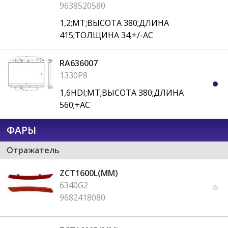
9638520580
1,2;MT;ВЫСОТА 380;ДЛИНА
415;ТОЛЩИНА 34;+/-AC
RA636007
1330P8
1,6HDI;MT;ВЫСОТА 380;ДЛИНА
560;+AC
ФАРЫ
Отражатель
ZCT1600L(MM)
6340G2
9682418080