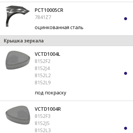
PCT10005CR
7841Z7
оцинкованная сталь
Крышка зеркала
VCTD1004L
8152F2
8152J4
8152L2
8152L9
под покраску
VCTD1004R
8152F3
8152J5
8152L3