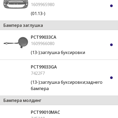
1609965980
(01.13-)
Бампера заглушка
PCT99033CA
1609966080
(13-);заглушка буксировки
PCT99033GA
7422F7
(13-);заглушка буксировки;заднего
бампера
Бампера молдинг
PCT99010MAC