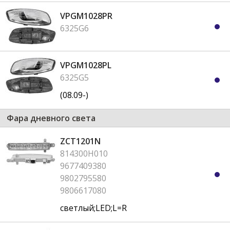
VPGM1028PR
6325G6
VPGM1028PL
6325G5
(08.09-)
Фара дневного света
ZCT1201N
814300H010
9677409380
9802795580
9806617080
светлый;LED;L=R