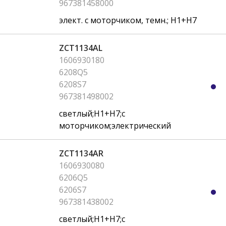
967381458000
элект. с моторчиком, темн.; H1+H7
ZCT1134AL
1606930180
6208Q5
6208S7
967381498002
светлый;H1+H7;с
моторчиком;электрический
ZCT1134AR
1606930080
6206Q5
6206S7
967381438002
светлый;H1+H7;с