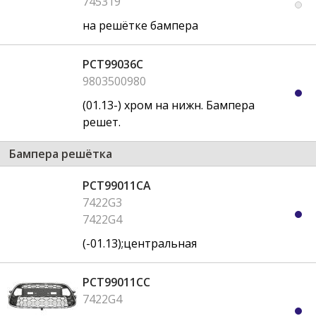
745319
на решётке бампера
PCT99036C
9803500980
(01.13-) хром на нижн. Бампера
решет.
Бампера решётка
PCT99011CA
7422G3
7422G4
(-01.13);центральная
PCT99011CC
7422G4