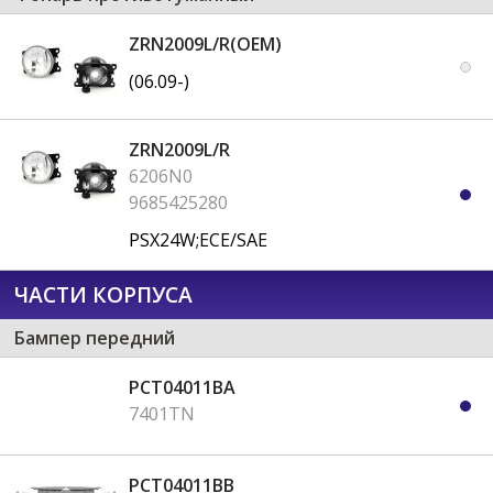
ZRN2009L/R(OEM)
(06.09-)
ZRN2009L/R
6206N0
9685425280
PSX24W;ECE/SAE
ЧАСТИ КОРПУСА
Бампер передний
PCT04011BA
7401TN
PCT04011BB