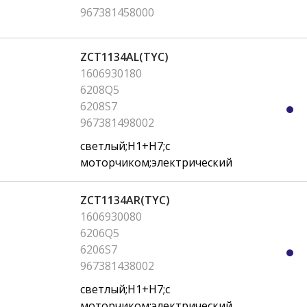
967381458000
ZCT1134AL(TYC)
1606930180
6208Q5
6208S7
967381498002
светлый;H1+H7;с
моторчиком;электрический
ZCT1134AR(TYC)
1606930080
6206Q5
6206S7
967381438002
светлый;H1+H7;с
моторчиком;электрический