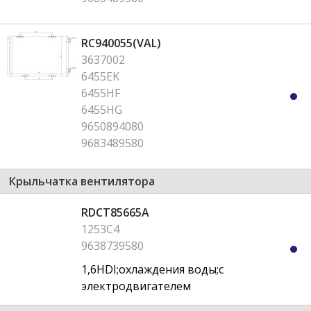
RC940055(VAL)
3637002
6455EK
6455HF
6455HG
9650894080
9683489580
Крыльчатка вентилятора
RDCT85665A
1253C4
9638739580
1,6HDI;охлаждения воды;с
электродвигателем