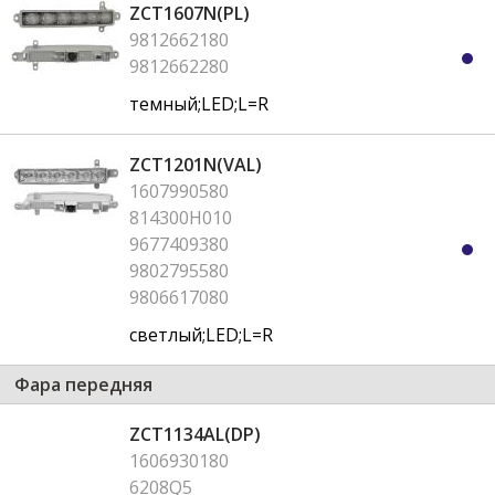
ZCT1607N(PL)
9812662180
9812662280
темный;LED;L=R
ZCT1201N(VAL)
1607990580
814300H010
9677409380
9802795580
9806617080
светлый;LED;L=R
Фара передняя
ZCT1134AL(DP)
1606930180
6208Q5