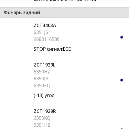
Фонарь задний
ZCT3403A
6351JS
9683116580
STOP сигнал;ECE
ZCT1929L
6350HZ
6350JA
6350KQ
(-13) угол
ZCT1929R
6350KQ
6351HZ