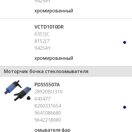
9425AY
хромированный
VCTD1010DR
6351JC
8152J7
9425AY
хромированный
Моторчик бочка стеклоомывателя
PDS55507A
28920BU310
643477
8200331654
9641086680
9642218080
омывателя фар