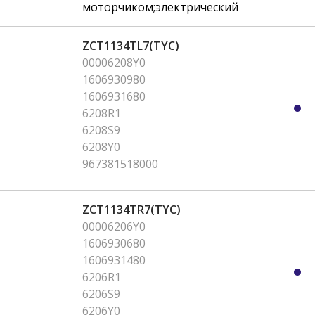
моторчиком;электрический
ZCT1134TL7(TYC)
00006208Y0
1606930980
1606931680
6208R1
6208S9
6208Y0
967381518000
ZCT1134TR7(TYC)
00006206Y0
1606930680
1606931480
6206R1
6206S9
6206Y0