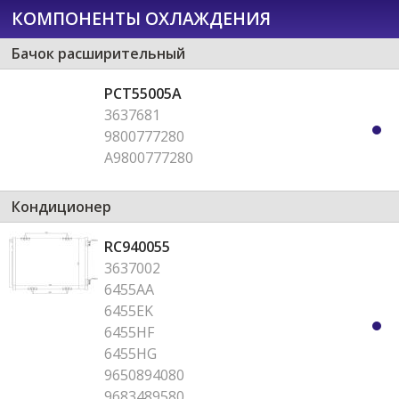
КОМПОНЕНТЫ ОХЛАЖДЕНИЯ
Бачок расширительный
PCT55005A
3637681
9800777280
A9800777280
Кондиционер
RC940055
3637002
6455AA
6455EK
6455HF
6455HG
9650894080
9683489580