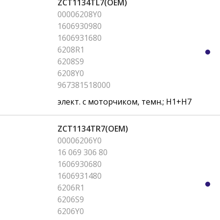
ZCT1134TL7(OEM)
00006208Y0
1606930980
1606931680
6208R1
6208S9
6208Y0
967381518000
элект. с моторчиком, темн.; H1+H7
ZCT1134TR7(OEM)
00006206Y0
16 069 306 80
1606930680
1606931480
6206R1
6206S9
6206Y0