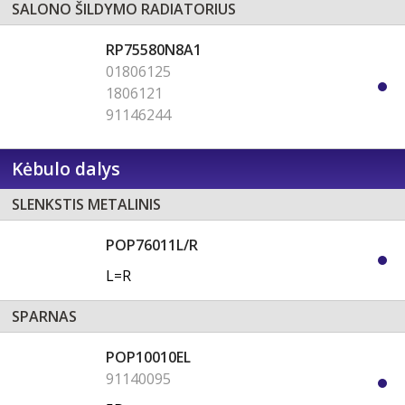
SALONO ŠILDYMO RADIATORIUS
RP75580N8A1
01806125
1806121
91146244
Kėbulo dalys
SLENKSTIS METALINIS
POP76011L/R
L=R
SPARNAS
POP10010EL
91140095