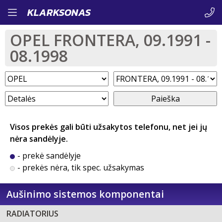
Pereiti
KLARKSONAS
į
OPEL FRONTERA, 09.1991 -
pagrindinį
08.1998
turinį
Paieška
Visos prekės gali būti užsakytos telefonu, net jei jų
nėra sandėlyje.
- prekė sandėlyje
- prekės nėra, tik spec. užsakymas
Aušinimo sistemos komponentai
RADIATORIUS